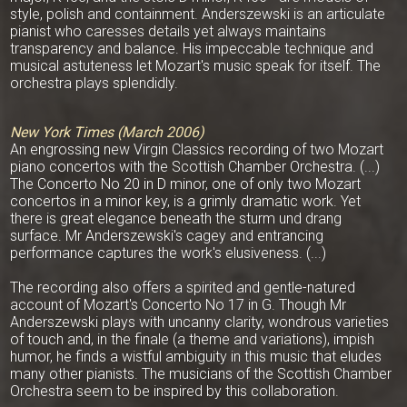
style, polish and containment. Anderszewski is an articulate
pianist who caresses details yet always maintains
transparency and balance. His impeccable technique and
musical astuteness let Mozart's music speak for itself. The
orchestra plays splendidly.
New York Times (March 2006)
An engrossing new Virgin Classics recording of two Mozart
piano concertos with the Scottish Chamber Orchestra. (...)
The Concerto No 20 in D minor, one of only two Mozart
concertos in a minor key, is a grimly dramatic work. Yet
there is great elegance beneath the sturm und drang
surface. Mr Anderszewski's cagey and entrancing
performance captures the work's elusiveness. (...)
The recording also offers a spirited and gentle-natured
account of Mozart's Concerto No 17 in G. Though Mr
Anderszewski plays with uncanny clarity, wondrous varieties
of touch and, in the finale (a theme and variations), impish
humor, he finds a wistful ambiguity in this music that eludes
many other pianists. The musicians of the Scottish Chamber
Orchestra seem to be inspired by this collaboration.