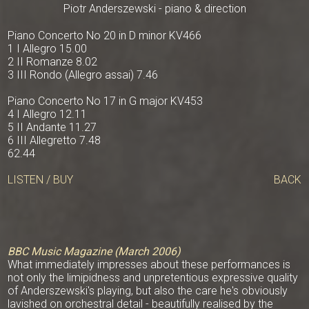
Piotr Anderszewski - piano & direction
Piano Concerto No 20 in D minor KV466
1 I Allegro 15.00
2 II Romanze 8.02
3 III Rondo (Allegro assai) 7.46
Piano Concerto No 17 in G major KV453
4 I Allegro 12.11
5 II Andante 11.27
6 III Allegretto 7.48
62.44
LISTEN / BUY
BACK
BBC Music Magazine (March 2006)
What immediately impresses about these performances is
not only the limipidness and unpretentious expressive quality
of Anderszewski's playing, but also the care he's obviously
lavished on orchestral detail - beautifully realised by the