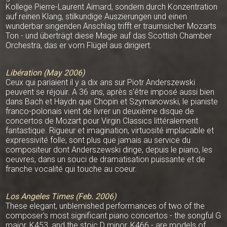
Kollege Pierre-Laurent Aimard, sondern durch Konzentration
auf reinen Klang, stilkundige Auszierungen und einen
wunderbar singenden Anschlag trifft er traumsicher Mozarts
Ton - und überträgt diese Magie auf das Scottish Chamber
Orchestra, das er vom Flügel aus dirigiert.
Libération (May 2006)
Ceux qui pariaient il y a dix ans sur Piotr Anderszewski
peuvent se réjouir. A 36 ans, après s'être imposé aussi bien
dans Bach et Haydn que Chopin et Szymanowski, le pianiste
franco-polonais vient de livrer un deuxième disque de
concertos de Mozart pour Virgin Classics littéralement
fantastique. Rigueur et imagination, virtuosité implacable et
expressivité folle, sont plus que jamais au service du
compositeur dont Anderszewski dirige, depuis le piano, les
oeuvres, dans un souci de dramatisation puissante et de
franche vocalité qui touche au coeur.
Los Angeles Times (Feb. 2006)
These elegant, unblemished performances of two of the
composer's most significant piano concertos - the songful G
major, K453, and the stoic D minor, K466 - are models of