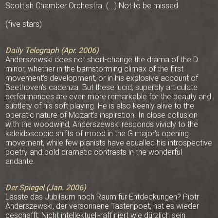
Scottish Chamber Orchestra. (...) Not to be missed.
(five stars)
Daily Telegraph (Apr. 2006)
Anderszewski does not short-change the drama of the D
minor, whether in the barnstorming climax of the first
movement's development, or in his explosive account of
Beethoven's cadenza. But these lucid, superbly articulate
performances are even more remarkable for the beauty and
subtlety of his soft playing. He is also keenly alive to the
operatic nature of Mozart's inspiration. In close collusion
with the woodwind, Anderszewski responds vividly to the
kaleidoscopic shifts of mood in the G major's opening
movement, while few pianists have equalled his introspective
poetry and bold dramatic contrasts in the wonderful
andante.
Der Spiegel (Jan. 2006)
Lässte das Jubiläum noch Raum für Entdeckungen? Piotr
Anderszewski, der versonnene Tastenpoet, hat es wieder
geschafft: Nicht intellektuell-raffiniert wie dürzlich sein