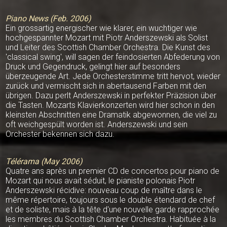
Piano News (Feb. 2006)
Ein grossartig energischer wie klarer, ein wuchtiger wie
hochgespannter Mozart mit Piotr Anderszewski als Solist
und Leiter des Scottish Chamber Orchestra. Die Kunst des
'classical swing', will sagen der feindosierten Abfederung von
Druck und Gegendruck, gelingt hier auf besonders
überzeugende Art. Jede Orchesterstimme tritt hervot, wieder
zurück und vermischt sich in abertausend Farben mit den
übrigen. Dazu perlt Anderszewski in perfekter Präzision über
die Tasten. Mozarts Klavierkonzerten wird hier schon in den
kleinsten Abschnitten eine Dramatik abgewonnen, die viel zu
oft weichgespült worden ist. Anderszewski und sein
Orchester bekennen sich dazu.
Télérama (May 2006)
Quatre ans après un premier CD de concertos pour piano de
Mozart qui nous avait séduit, le pianiste polonais Piotr
Anderszewski récidive: nouveau coup de maître dans le
même répertoire, toujours sous le double étendard de chef
et de soliste, mais à la tête d'une nouvelle garde rapprochée
les membres du Scottish Chamber Orchestra. Habituée à la