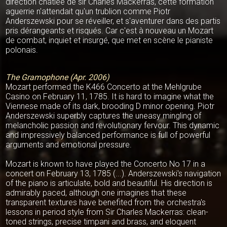
direction châtiée de sir Charles Mackerras, cette formation
aguerrie n'attendait qu'un trublion comme Piotr
Anderszewski pour se réveiller, et s'aventurer dans des partis
pris dérangeants et risqués. Car c'est à nouveau un Mozart
de combat, inquiet et insurgé, que met en scène le pianiste
polonais.
The Gramophone (Apr. 2006)
Mozart performed the K466 Concerto at the Mehlgrube
Casino on February 11, 1785. It is hard to imagine what the
Viennese made of its dark, brooding D minor opening. Piotr
Anderszewski superbly captures the uneasy mingling of
melancholic passion and revolutionary fervour. This dynamic
and impressively balanced performance is full of powerful
arguments and emotional pressure.
Mozart is known to have played the Concerto No 17 in a
concert on February 13, 1785 (...). Anderszewski's navigation
of the piano is articulate, bold and beautiful. His direction is
admirably paced, although one imagines that these
transparent textures have benefited from the orchestra's
lessons in period style from Sir Charles Mackerras: clean-
toned strings, precise timpani and brass, and eloquent